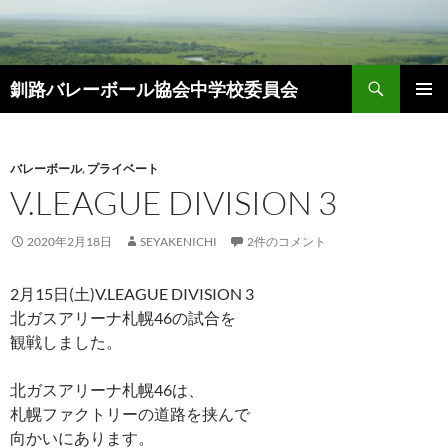
コ
ン
テ
検
ン
釧路バレーボール協会中学校委員会
索
ツ
メインメ
へ
ニュー
ス
バレーボール
,
プライベート
キ
V.LEAGUE DIVISION 3
ッ
プ
2020年2月18日
SEYAKENICHI
2件のコメント
2月15日(土)V.LEAGUE DIVISION 3
北ガスアリーナ札幌46の試合を
観戦しました。
北ガスアリーナ札幌46は、
札幌ファクトリーの道路を挟んで
向かいにあります。