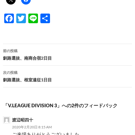
F
T
Li
共
ac
w
n
有
e
itt
e
b
er
投
前の投稿
o
稿
釧路選抜、南商合宿2日目
o
ナ
次の投稿
k
ビ
釧路選抜、根室遠征1日目
ゲ
ー
「V.LEAGUE DIVISION 3」への2件のフィードバック
シ
渡辺昭四十
ョ
2020年2月20日 8:15 AM
ン
ご来場ありがとうございました。