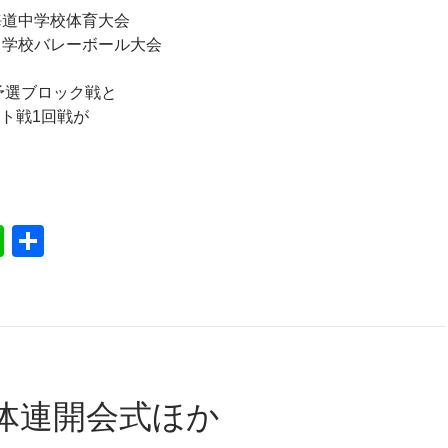
海道中学校体育大会
中学校バレーボール大会
に予選ブロック戦と
ト戦1回戦が
道中体連2日目結果
Li
共
n
有
e
体連開会式ほか