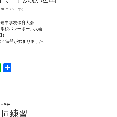
コメントする
海道中学校体育大会
中学校バレーボール大会
日）
、準々決勝が始まりました。
取西中、準決勝進出
Li
共
n
有
e
丘中学校
合同練習