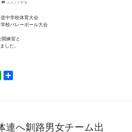
コメントする
海道中学校体育大会
中学校バレーボール大会
に公開練習と
ました。
道中体連開会式ほか
Li
共
n
有
e
体連へ釧路男女チーム出