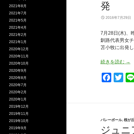
o
発
2021年8月
k
2021年7月
2016年7月29日
2021年5月
2021年4月
7月28日(木)
2021年2月
釧路代表男女チ
2021年1月
苫小牧に出発し
2020年12月
2020年11月
全
続きを読む
→
2020年10月
2020年9月
F
T
2020年8月
a
wi
2020年7月
2020年2月
c
tt
2020年1月
e
er
2019年12月
b
2019年11月
バレーボール
,
桜が
2019年10月
o
ジュニ
2019年9月