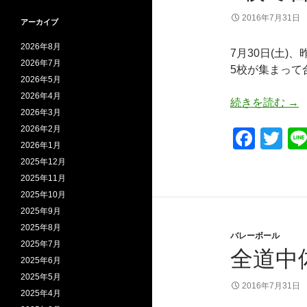
o
k
2016年7月31日
アーカイブ
2026年8月
7月30日(土)
2026年7月
5校が集まって
2026年5月
2026年4月
5
続きを読む
→
2026年3月
2026年2月
F
T
2026年1月
a
wi
2025年12月
c
tt
2025年11月
2025年10月
e
er
2025年9月
b
2025年8月
バレーボール
o
2025年7月
全道中
2025年6月
o
2025年5月
k
2016年7月31日
2025年4月