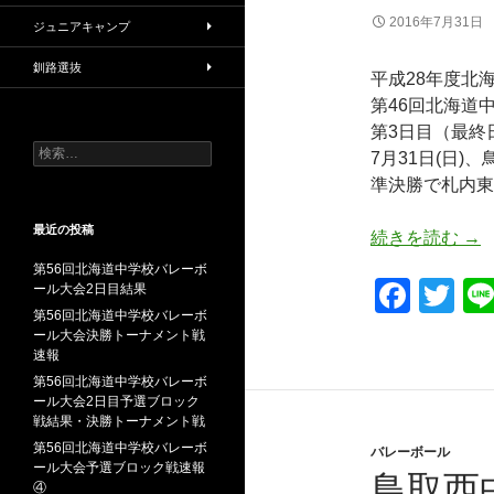
2016年7月31日
ジュニアキャンプ
釧路選抜
平成28年度北
第46回北海道
第3日目（最終
検
7月31日(日)
索:
準決勝で札内東
最近の投稿
鳥
続きを読む
→
第56回北海道中学校バレーボ
F
T
ール大会2日目結果
第56回北海道中学校バレーボ
a
wi
ール大会決勝トーナメント戦
c
tt
速報
第56回北海道中学校バレーボ
e
er
ール大会2日目予選ブロック
戦結果・決勝トーナメント戦
b
第56回北海道中学校バレーボ
バレーボール
o
ール大会予選ブロック戦速報
鳥取西
④