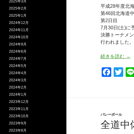
2025年3月
平成28年度北
2025年2月
第46回北海道
2025年1月
第2日目
2024年12月
7月30日(土)
2024年11月
決勝トーナメン
2024年10月
行われました。
2024年9月
2024年8月
全
続きを読む
→
2024年7月
2024年5月
F
T
2024年4月
a
wi
2024年3月
2024年2月
c
tt
2024年1月
e
er
2023年12月
b
2023年11月
バレーボール
2023年10月
o
全道中
2023年9月
o
2023年8月