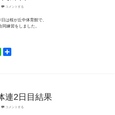
コメントする
、昨日は桜が丘中体育館で、
合同練習をしました。
校で合同練習
Li
共
n
有
e
体連2日目結果
コメントする