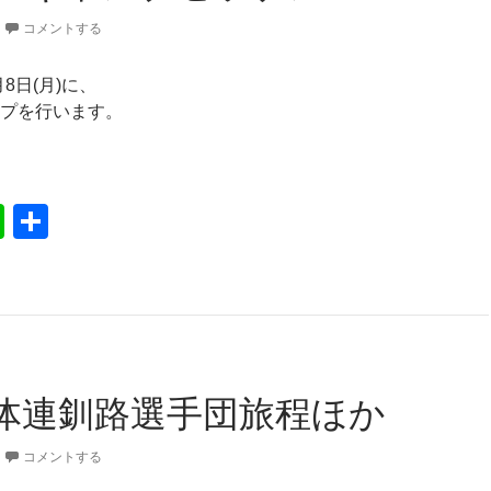
コメントする
月8日(月)に、
プを行います。
ュニアキャンプゼッケン
Li
共
n
有
e
体連釧路選手団旅程ほか
コメントする