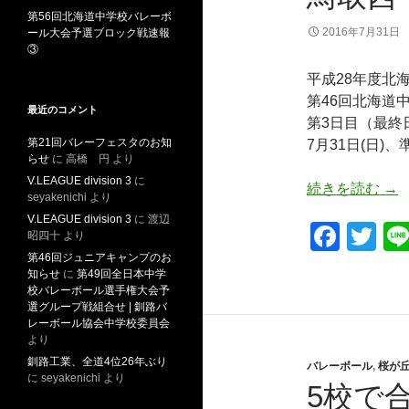
o
第56回北海道中学校バレーボ
k
2016年7月31日
ール大会予選ブロック戦速報
③
平成28年度北
第46回北海道
最近のコメント
第3日目（最終
第21回バレーフェスタのお知
7月31日(日)
らせ
に
高橋 円
より
V.LEAGUE division 3
に
鳥
続きを読む
→
seyakenichi
より
V.LEAGUE division 3
に
渡辺
F
T
昭四十
より
a
wi
第46回ジュニアキャンプのお
知らせ
に
第49回全日本中学
c
tt
校バレーボール選手権大会予
選グループ戦組合せ | 釧路バ
e
er
レーボール協会中学校委員会
より
b
釧路工業、全道4位26年ぶり
バレーボール
,
桜が
o
に
seyakenichi
より
5校で