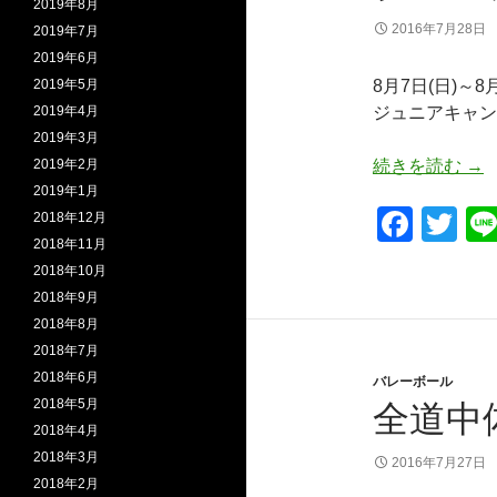
o
2019年8月
k
2016年7月28日
2019年7月
2019年6月
2019年5月
8月7日(日)～8
2019年4月
ジュニアキャン
2019年3月
ジ
2019年2月
続きを読む
→
2019年1月
F
T
2018年12月
2018年11月
a
wi
2018年10月
c
tt
2018年9月
e
er
2018年8月
2018年7月
b
2018年6月
バレーボール
o
2018年5月
全道中
o
2018年4月
2018年3月
k
2016年7月27日
2018年2月