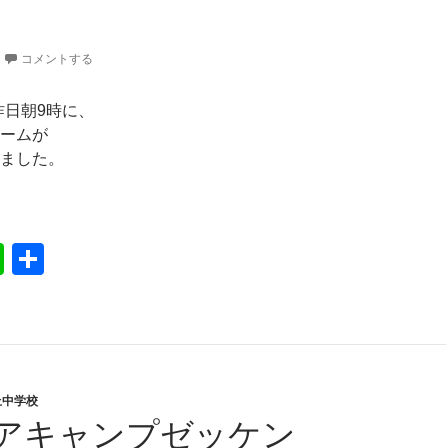
コメントする
、昨日朝9時に、
ームが
ました。
道中体連へ釧路男女チーム出発
Li
共
n
有
e
丘中学校
アキャンプゼッケン