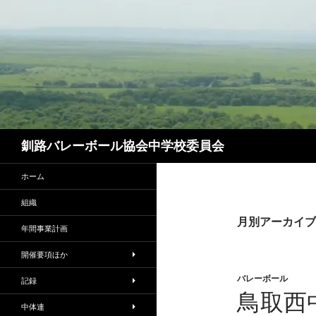
コ
ン
テ
ン
ツ
へ
ス
キ
検
ッ
釧路バレーボール協会中学校委員会
索
プ
ホーム
組織
月別アーカイブ: 
年間事業計画
開催要項ほか
バレーボール
記録
鳥取西
中体連