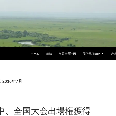
ホーム
組織
年間事業計画
開催要項ほか
記
2016年7月
中、全国大会出場権獲得