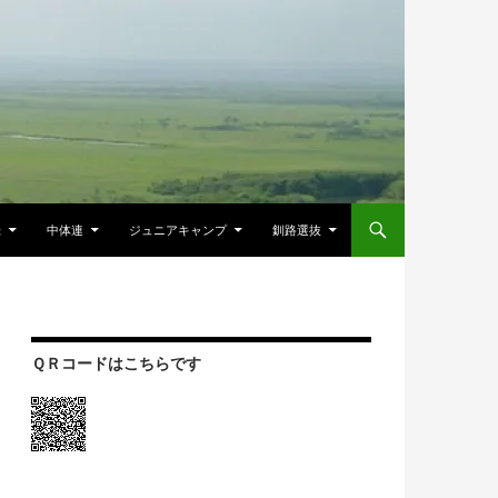
録
中体連
ジュニアキャンプ
釧路選抜
ＱＲコードはこちらです