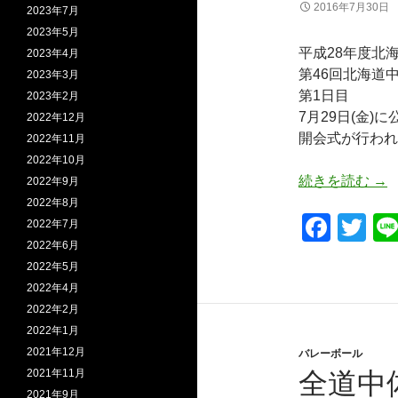
k
2016年7月30日
2023年7月
2023年5月
平成28年度北
2023年4月
第46回北海道
2023年3月
第1日目
2023年2月
7月29日(金)
2022年12月
開会式が行われ
2022年11月
2022年10月
全
続きを読む
→
2022年9月
2022年8月
F
T
2022年7月
2022年6月
a
wi
2022年5月
c
tt
2022年4月
e
er
2022年2月
2022年1月
b
2021年12月
バレーボール
o
2021年11月
全道中
2021年9月