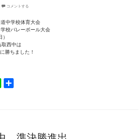
コメントする
海道中学校体育大会
中学校バレーボール大会
日）
、鳥取西中は
に勝ちました！
取西中、全国大会出場権獲得
Li
共
n
有
e
中、準決勝進出