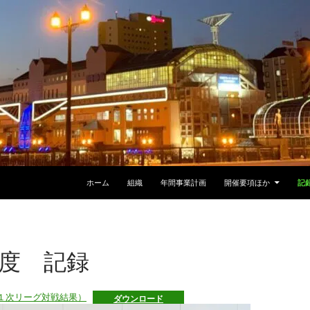
ホーム
組織
年間事業計画
開催要項ほか
記
年度 記録
（１次リーグ対戦結果）
ダウンロード