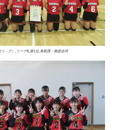
次リ－グ）_リーグB_第1位_鳥取西・鶴居合同