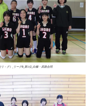
次リ－グ）_リーグB_第1位_白糠・庶路合同