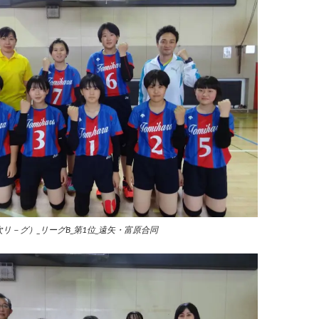
次リ－グ）_リーグB_第1位_
遠矢・富原合同