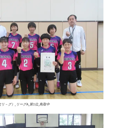
次リ－グ）_リーグA_第1位_鳥取中