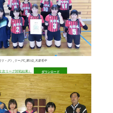
次リ－グ）_リーグC_第1位_
大楽毛中
（２次リーグ対戦結果）
ダウンロード