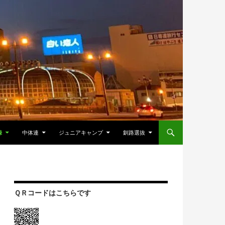
録
中体連
ジュニアキャンプ
釧路選抜
ＱＲコードはこちらです