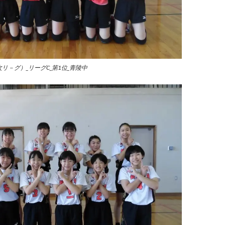
次リ－グ）_リーグC_第1位_
青陵中