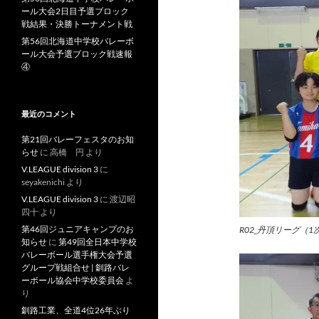
ール大会2日目予選ブロック
戦結果・決勝トーナメント戦
第56回北海道中学校バレーボ
ール大会予選ブロック戦速報
④
最近のコメント
第21回バレーフェスタのお知
らせ
に
高橋 円
より
V.LEAGUE division 3
に
seyakenichi
より
V.LEAGUE division 3
に
渡辺昭
四十
より
第46回ジュニアキャンプのお
R02_丹頂リーグ（1
知らせ
に
第49回全日本中学校
バレーボール選手権大会予選
グループ戦組合せ | 釧路バレ
ーボール協会中学校委員会
よ
り
釧路工業、全道4位26年ぶり