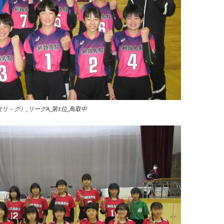
次リ－グ）_リーグA_第1位_鳥取中