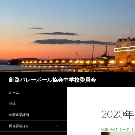
コ
ン
テ
ン
ツ
へ
ス
キ
ッ
プ
検
釧路バレーボール協会中学校委員会
索
ホーム
組織
2020
年間事業計画
開催要項ほか
R02_丹頂リーグ