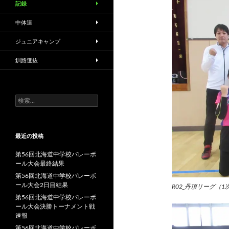
記録
中体連
ジュニアキャンプ
釧路選抜
検
索:
最近の投稿
第56回北海道中学校バレーボ
ール大会最終結果
第56回北海道中学校バレーボ
ール大会2日目結果
R02_丹頂リーグ（1
第56回北海道中学校バレーボ
ール大会決勝トーナメント戦
速報
第56回北海道中学校バレーボ