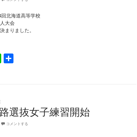
14回北海道高等学校
人大会
決まりました。
成30年度全道高校新人戦組み合わせ
Li
共
n
有
e
校
9釧路選抜女子練習開始
コメントする