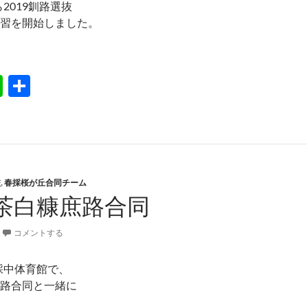
ら2019釧路選抜
習を開始しました。
19釧路選抜女子練習開始
Li
共
n
有
e
校
,
春採桜が丘合同チーム
茶白糠庶路合同
コメントする
春採中体育館で、
路合同と一緒に