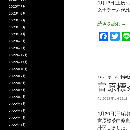
1月19日(土)か
2023年9月
女子チームが練
2023年8月
2023年7月
20
続きを読む
→
2023年5月
F
T
2023年4月
2023年3月
ac
w
2023年2月
e
itt
2022年12月
b
er
2022年11月
2022年10月
o
2022年9月
バレーボール
,
中学
o
2022年8月
富原標
k
2022年7月
2022年6月
2019年1月21日
2022年5月
2022年4月
1月20日(日)
2022年2月
富原標茶白糠庶
2022年1月
練習しました。