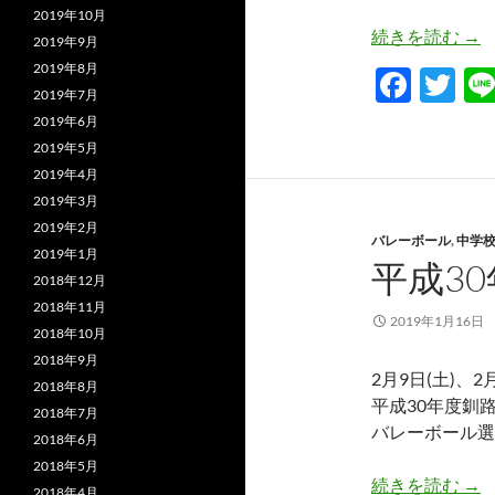
2019年10月
20
続きを読む
→
2019年9月
2019年8月
F
T
2019年7月
ac
w
2019年6月
e
itt
2019年5月
2019年4月
b
er
2019年3月
o
2019年2月
バレーボール
,
中学
o
2019年1月
平成3
2018年12月
k
2018年11月
2019年1月16日
2018年10月
2018年9月
2月9日(土)、2
2018年8月
平成30年度釧
2018年7月
バレーボール選
2018年6月
2018年5月
平
続きを読む
→
2018年4月