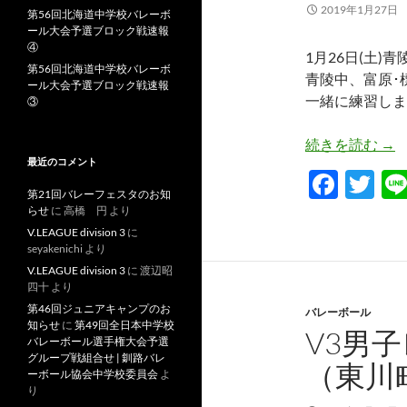
2019年1月27日
第56回北海道中学校バレーボ
ール大会予選ブロック戦速報
④
1月26日(土)
第56回北海道中学校バレーボ
青陵中、富原･
ール大会予選ブロック戦速報
一緒に練習しま
③
青
続きを読む
→
最近のコメント
F
T
第21回バレーフェスタのお知
ac
w
らせ
に
高橋 円
より
e
itt
V.LEAGUE division 3
に
seyakenichi
より
b
er
V.LEAGUE division 3
に
渡辺昭
四十
より
o
第46回ジュニアキャンプのお
バレーボール
o
知らせ
に
第49回全日本中学校
V3男
バレーボール選手権大会予選
k
グループ戦組合せ | 釧路バレ
（東川
ーボール協会中学校委員会
よ
り