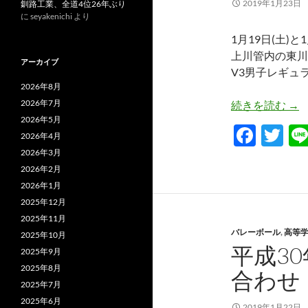
2019年1月23日
釧路工業、全道4位26年ぶり
に
seyakenichi
より
1月19日(土)と
上川管内の東川
アーカイブ
V3男子レギュ
2026年8月
2026年7月
v
続きを読む
→
2026年5月
F
T
2026年4月
ac
w
2026年3月
2026年2月
e
itt
2026年1月
b
er
2025年12月
o
2025年11月
バレーボール
,
高等
2025年10月
o
平成3
2025年9月
k
2025年8月
合わせ
2025年7月
2025年6月
2019年1月22日