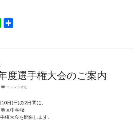
19釧路選抜女子練習予定表（第1版）
Li
共
n
有
e
校
0年度選手権大会のご案内
コメントする
月10日(日)の2日間に、
路地区中学校
手権大会を開催します。
成30年度選手権大会のご案内