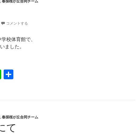
校
,
春採桜が丘合同チーム
コメントする
北中学校体育館で、
いました。
中
Li
共
n
有
e
校
,
春採桜が丘合同チーム
にて