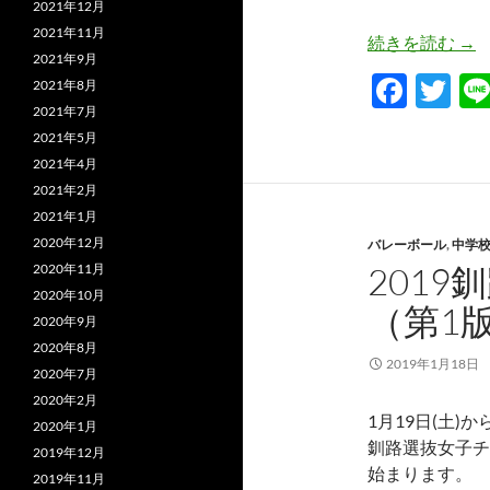
2021年12月
2021年11月
富
続きを読む
→
2021年9月
F
T
2021年8月
2021年7月
ac
w
2021年5月
e
itt
2021年4月
b
er
2021年2月
2021年1月
o
2020年12月
バレーボール
,
中学
o
201
2020年11月
k
2020年10月
（第1
2020年9月
2020年8月
2019年1月18日
2020年7月
2020年2月
1月19日(土)か
2020年1月
釧路選抜女子チ
2019年12月
始まります。
2019年11月