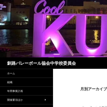
コ
ン
テ
ン
ツ
へ
ス
キ
ッ
プ
検
釧路バレーボール協会中学校委員会
索
ホーム
組織
月別アーカイブ: 
年間事業計画
開催要項ほか