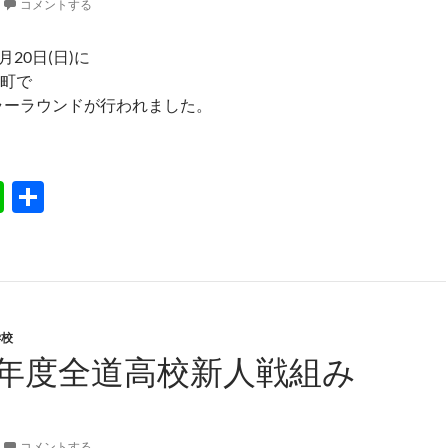
コメントする
1月20日(日)に
町で
ラーラウンドが行われました。
3男子レギュラーラウンド（東川町）
Li
共
n
有
e
学校
0年度全道高校新人戦組み
コメントする