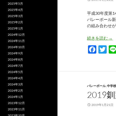
2025年5月
2025年4月
平成30年度第
2025年3月
バレーボール新
2025年2月
の組み合わせが
2025年1月
2024年12月
平
続きを読む
→
2024年11月
F
T
2024年10月
2024年9月
ac
w
2024年8月
e
itt
2024年7月
b
er
2024年5月
2024年4月
o
2024年3月
バレーボール
,
中学
o
2024年2月
201
k
2024年1月
2023年12月
2019年1月21日
2023年11月
2023年10月