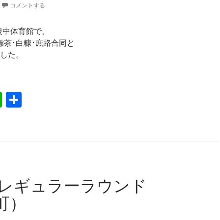
コメントする
青陵中体育館で、
標茶･白糠･庶路合同と
した。
陵中にて
Li
共
n
有
e
子レギュラーラウンド
町）