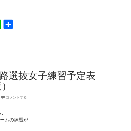
原標茶白糠庶路合同
Li
共
n
有
e
校
9釧路選抜女子練習予定表
版）
コメントする
ら、
ームの練習が