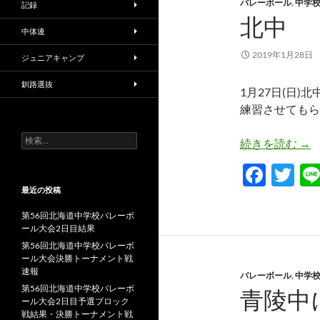
バレーボール
,
中学
記録
北中
中体連
2019年1月28日
ジュニアキャンプ
釧路選抜
1月27日(日)
練習させてもら
検
北
続きを読む
→
索:
F
T
ac
w
最近の投稿
e
itt
第56回北海道中学校バレーボ
ール大会2日目結果
b
er
第56回北海道中学校バレーボ
o
ール大会決勝トーナメント戦
速報
バレーボール
,
中学
o
第56回北海道中学校バレーボ
青陵中
ール大会2日目予選ブロック
k
戦結果・決勝トーナメント戦