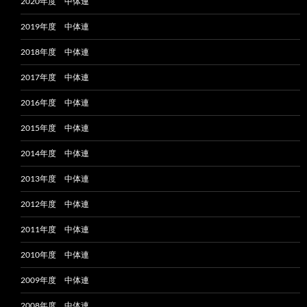
2020年度 中体連
2019年度 中体連
2018年度 中体連
2017年度 中体連
2016年度 中体連
2015年度 中体連
2014年度 中体連
2013年度 中体連
2012年度 中体連
2011年度 中体連
2010年度 中体連
2009年度 中体連
2008年度 中体連