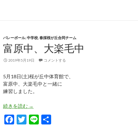
ac
w
n
有
e
itt
e
b
er
o
バレーボール
,
中学校
,
春採桜が丘合同チーム
o
富原中、大楽毛中
k
2019年5月19日
コメントする
5月18日(土)桜が丘中体育館で、
富原中、大楽毛中と一緒に
練習しました。
富原中、大楽毛中
続きを読む
→
F
T
Li
共
ac
w
n
有