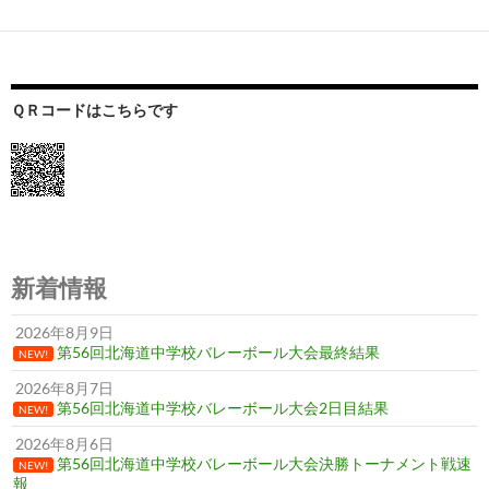
o
ナ
k
ビ
ゲ
ＱＲコードはこちらです
ー
シ
ョ
ン
新着情報
2026年8月9日
第56回北海道中学校バレーボール大会最終結果
NEW!
2026年8月7日
第56回北海道中学校バレーボール大会2日目結果
NEW!
2026年8月6日
第56回北海道中学校バレーボール大会決勝トーナメント戦速
NEW!
報