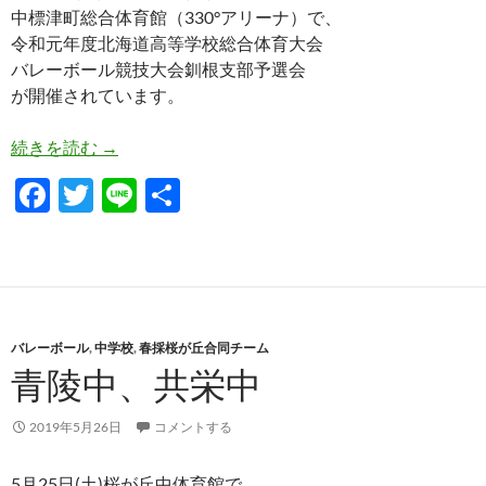
中標津町総合体育館（330°アリーナ）で、
令和元年度北海道高等学校総合体育大会
バレーボール競技大会釧根支部予選会
が開催されています。
高体連釧根支部予選2日目まで結果
続きを読む
→
F
T
Li
共
ac
w
n
有
e
itt
e
b
er
o
バレーボール
,
中学校
,
春採桜が丘合同チーム
o
青陵中、共栄中
k
2019年5月26日
コメントする
5月25日(土)桜が丘中体育館で、