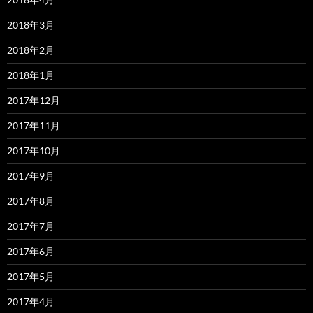
2018年3月
2018年2月
2018年1月
2017年12月
2017年11月
2017年10月
2017年9月
2017年8月
2017年7月
2017年6月
2017年5月
2017年4月