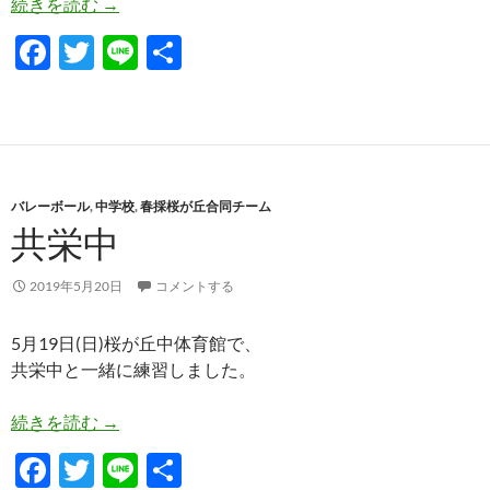
テスト明け練習再開
続きを読む
→
F
T
Li
共
ac
w
n
有
e
itt
e
b
er
o
バレーボール
,
中学校
,
春採桜が丘合同チーム
o
共栄中
k
2019年5月20日
コメントする
5月19日(日)桜が丘中体育館で、
共栄中と一緒に練習しました。
共栄中
続きを読む
→
F
T
Li
共