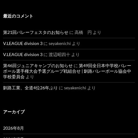
最近のコメント
第21回バレーフェスタのお知らせ
に
高橋 円
より
V.LEAGUE division 3
に
seyakenichi
より
V.LEAGUE division 3
に
渡辺昭四十
より
第46回ジュニアキャンプのお知らせ
に
第49回全日本中学校バレー
ボール選手権大会予選グループ戦組合せ | 釧路バレーボール協会中
学校委員会
より
釧路工業、全道4位26年ぶり
に
seyakenichi
より
アーカイブ
2026年8月