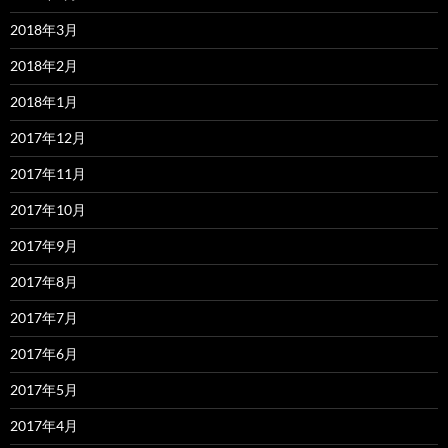
2018年3月
2018年2月
2018年1月
2017年12月
2017年11月
2017年10月
2017年9月
2017年8月
2017年7月
2017年6月
2017年5月
2017年4月