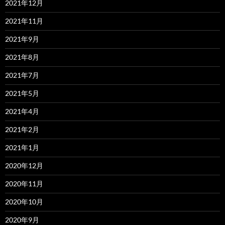
2021年12月
2021年11月
2021年9月
2021年8月
2021年7月
2021年5月
2021年4月
2021年2月
2021年1月
2020年12月
2020年11月
2020年10月
2020年9月