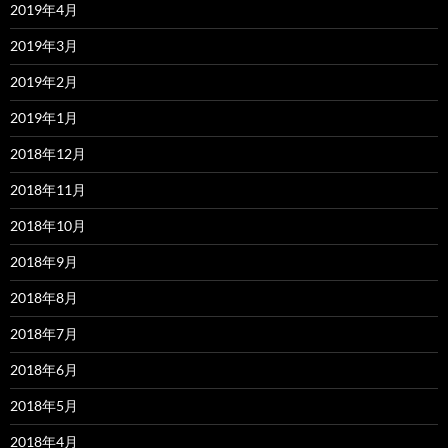
2019年4月
2019年3月
2019年2月
2019年1月
2018年12月
2018年11月
2018年10月
2018年9月
2018年8月
2018年7月
2018年6月
2018年5月
2018年4月