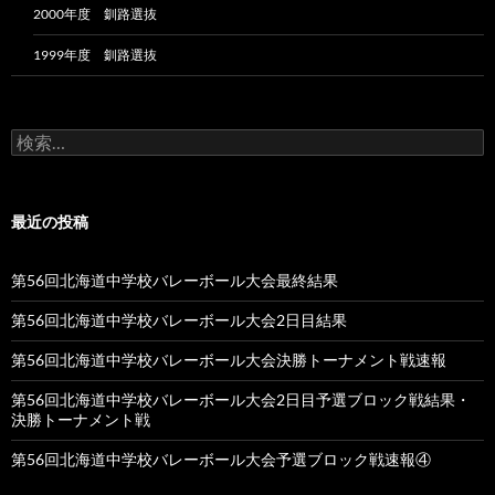
2000年度 釧路選抜
1999年度 釧路選抜
検
索:
最近の投稿
第56回北海道中学校バレーボール大会最終結果
第56回北海道中学校バレーボール大会2日目結果
第56回北海道中学校バレーボール大会決勝トーナメント戦速報
第56回北海道中学校バレーボール大会2日目予選ブロック戦結果・
決勝トーナメント戦
第56回北海道中学校バレーボール大会予選ブロック戦速報④