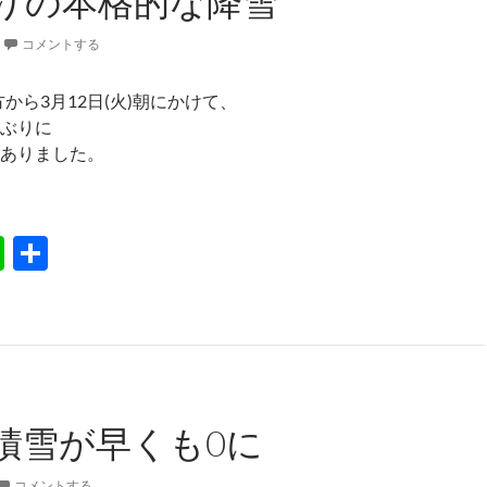
りの本格的な降雪
コメントする
夕方から3月12日(火)朝にかけて、
ぶりに
ありました。
しぶりの本格的な降雪
Li
共
n
有
e
積雪が早くも0に
コメントする