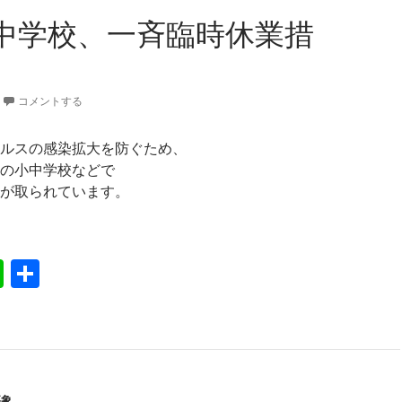
中学校、一斉臨時休業措
コメントする
ルスの感染拡大を防ぐため、
の小中学校などで
が取られています。
内小中学校、一斉臨時休業措置
Li
共
n
有
e
事象