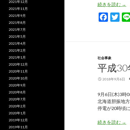
2021年12月
史
続きを読む
→
2021年11月
F
T
2021年9月
2021年8月
ac
w
2021年7月
e
itt
2021年5月
b
er
2021年4月
2021年2月
o
2021年1月
社会事象
o
平成3
2020年12月
k
2020年11月
2020年10月
2018年9月6日
2020年9月
2020年8月
9月6日(木)3
2020年7月
北海道胆振地方
2020年2月
停電が20時頃
2020年1月
2019年12月
平成
続きを読む
→
2019年11月