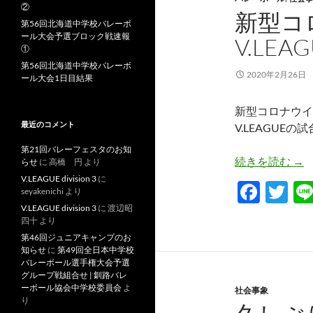
o
②
新型コ
第56回北海道中学校バレーボ
k
ール大会予選ブロック戦速報
V.LE
①
第56回北海道中学校バレーボ
2020年2月26日
ール大会1日目結果
新型コロナウイ
最近のコメント
V.LEAGUE
第21回バレーフェスタのお知
新型
続きを読む
→
らせ
に
高橋 円
より
V.LEAGUE division 3
に
F
T
seyakenichi
より
ac
w
V.LEAGUE division 3
に
渡辺昭
四十
より
e
itt
第46回ジュニアキャンプのお
知らせ
に
第49回全日本中学校
b
er
バレーボール選手権大会予選
o
グループ戦組合せ | 釧路バレ
ーボール協会中学校委員会
よ
社会事象
o
り