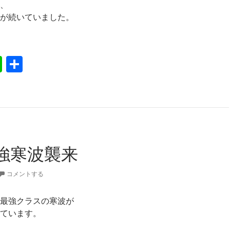
、
が続いていました。
さの底抜ける
Li
共
n
有
e
強寒波襲来
コメントする
最強クラスの寒波が
ています。