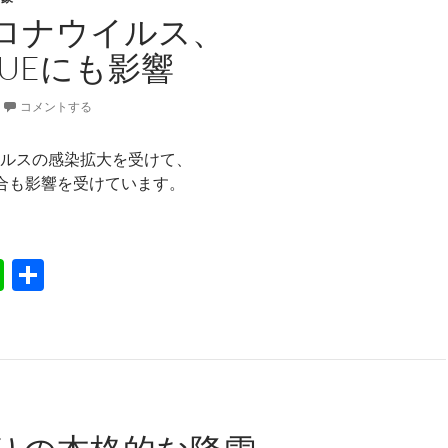
ロナウイルス、
AGUEにも影響
コメントする
ルスの感染拡大を受けて、
の試合も影響を受けています。
コロナウイルス、V.LEAGUEにも影響
Li
共
n
有
e