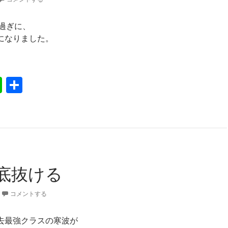
昼過ぎに、
になりました。
路の積雪が早くも0に
Li
共
n
有
e
底抜ける
コメントする
去最強クラスの寒波が