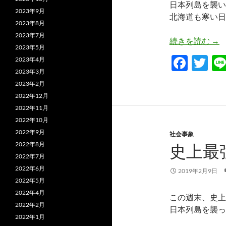
日本列島を襲い
2023年9月
北海道も寒い日
2023年8月
2023年7月
寒
続きを読む
→
2023年5月
F
T
2023年4月
2023年3月
ac
w
2023年2月
e
itt
2022年12月
b
er
2022年11月
2022年10月
o
2022年9月
社会事象
o
2022年8月
史上最
k
2022年7月
2022年6月
2019年2月9日
2022年5月
2022年4月
この週末、史上
2022年2月
日本列島を襲っ
2022年1月