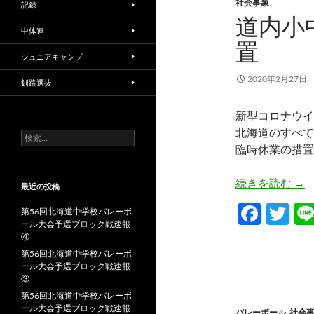
社会事象
記録
道内小
中体連
置
ジュニアキャンプ
2020年2月27日
釧路選抜
新型コロナウイ
北海道のすべて
検
索:
臨時休業の措置
道
続きを読む
→
最近の投稿
F
T
第56回北海道中学校バレーボ
ール大会予選ブロック戦速報
ac
w
④
e
itt
第56回北海道中学校バレーボ
ール大会予選ブロック戦速報
b
er
③
o
第56回北海道中学校バレーボ
ール大会予選ブロック戦速報
バレーボール
,
社会