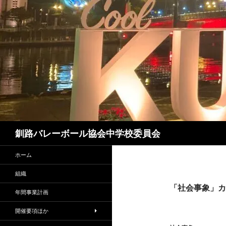
コ
ン
テ
ン
ツ
へ
ス
キ
ッ
プ
検
釧路バレーボール協会中学校委員会
索
ホーム
組織
「社会事象」カ
年間事業計画
開催要項ほか