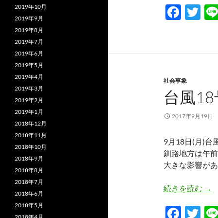
F
T
2019年10月
2019年9月
ac
w
2019年8月
e
itt
2019年7月
b
er
2019年6月
2019年5月
o
2019年4月
社会事象
o
2019年3月
台風18
k
2019年2月
2019年1月
2017年9月19日
2018年12月
2018年11月
9月18日(月)
2018年10月
釧路地方は午前
2018年9月
大きな影響があ
2018年8月
2018年7月
台風
続きを読む
→
2018年6月
2018年5月
F
T
2018年4月