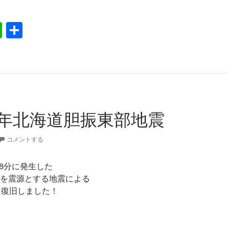
上最強寒波襲来
Li
共
n
有
e
0年北海道胆振東部地震
コメントする
時08分に発生した
を震源とする地震による
に復旧しました！
30年北海道胆振東部地震