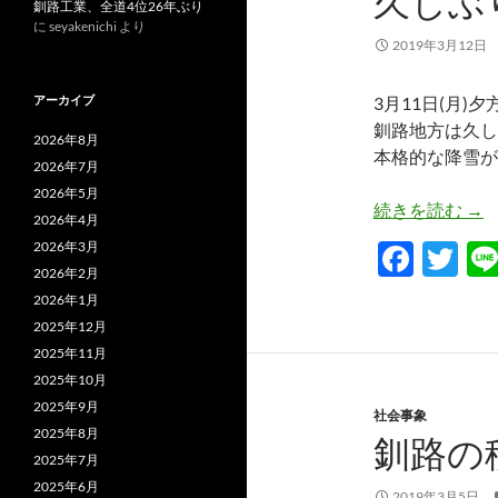
久しぶ
釧路工業、全道4位26年ぶり
k
に
seyakenichi
より
2019年3月12日
アーカイブ
3月11日(月)
釧路地方は久し
2026年8月
本格的な降雪が
2026年7月
2026年5月
久
続きを読む
→
2026年4月
F
T
2026年3月
2026年2月
ac
w
2026年1月
e
itt
2025年12月
b
er
2025年11月
2025年10月
o
2025年9月
社会事象
o
2025年8月
釧路の
k
2025年7月
2025年6月
2019年3月5日