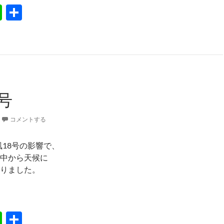
Li
共
n
有
e
号
コメントする
台風18号の影響で、
中から天候に
りました。
18号
Li
共