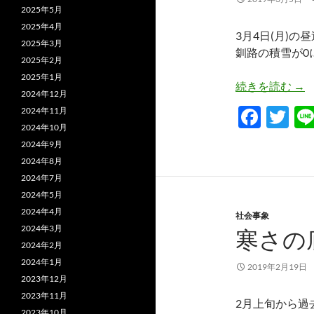
2025年5月
2025年4月
3月4日(月)の
2025年3月
釧路の積雪が0
2025年2月
2025年1月
釧
続きを読む
→
2024年12月
F
T
2024年11月
2024年10月
ac
w
2024年9月
e
itt
2024年8月
b
er
2024年7月
2024年5月
o
2024年4月
社会事象
o
2024年3月
寒さの
k
2024年2月
2024年1月
2019年2月19日
2023年12月
2023年11月
2月上旬から過
2023年10月