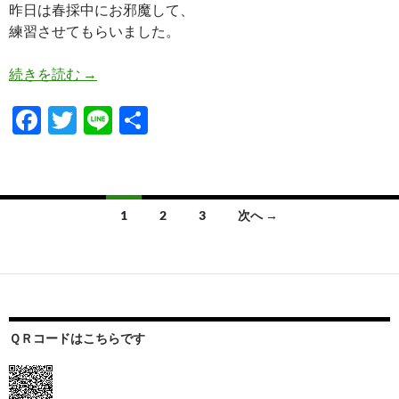
昨日は春採中にお邪魔して、
練習させてもらいました。
春採中にて
続きを読む
→
F
T
Li
共
ac
w
n
有
e
itt
e
b
er
投
1
2
3
次へ →
o
稿
o
ナ
k
ビ
ゲ
ＱＲコードはこちらです
ー