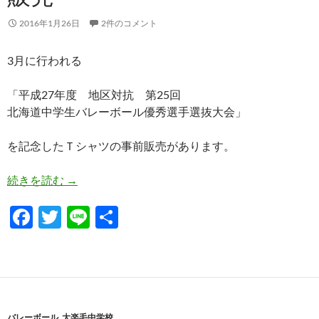
2016年1月26日
2件のコメント
3月に行われる
「平成27年度 地区対抗 第25回
北海道中学生バレーボール優秀選手選抜大会」
を記念したＴシャツの事前販売があります。
選抜大会記念Ｔシャツ事前販売
続きを読む
→
F
T
Li
共
ac
w
n
有
e
itt
e
b
er
o
バレーボール
,
大楽毛中学校