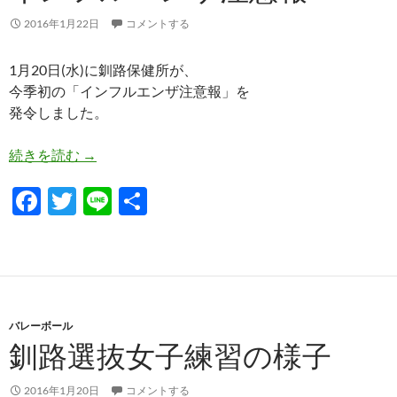
k
2016年1月22日
コメントする
1月20日(水)に釧路保健所が、
今季初の「インフルエンザ注意報」を
発令しました。
インフルエンザ注意報
続きを読む
→
F
T
Li
共
ac
w
n
有
e
itt
e
b
er
o
バレーボール
o
釧路選抜女子練習の様子
k
2016年1月20日
コメントする