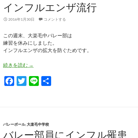
o
インフルエンザ流行
k
2016年1月30日
コメントする
この週末、大楽毛中バレー部は
練習を休みにしました。
インフルエンザの拡大を防ぐためです。
インフルエンザ流行
続きを読む
→
F
T
Li
共
ac
w
n
有
e
itt
e
b
er
o
バレーボール
,
大楽毛中学校
o
バレー部員にインフル罹患