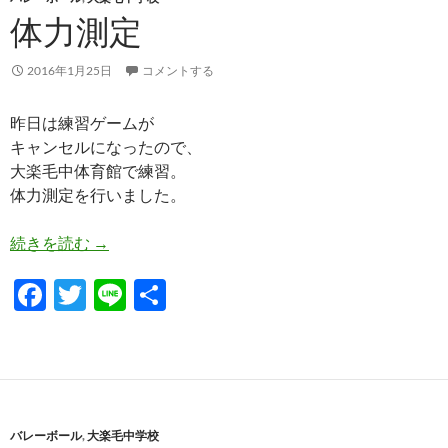
o
体力測定
k
2016年1月25日
コメントする
昨日は練習ゲームが
キャンセルになったので、
大楽毛中体育館で練習。
体力測定を行いました。
体力測定
続きを読む
→
F
T
Li
共
ac
w
n
有
e
itt
e
b
er
o
バレーボール
,
大楽毛中学校