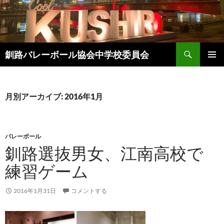
コ
ン
テ
ン
検
ツ
釧路バレーボール協会中学校委員会
索
へ
メインメ
ス
ニュー
キ
月別アーカイブ: 2016年1月
ッ
プ
バレーボール
釧路選抜男女、江南高校で
練習ゲーム
2016年1月31日
コメントする