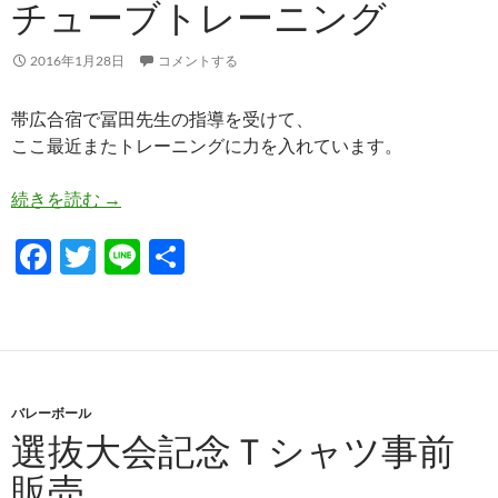
o
チューブトレーニング
k
2016年1月28日
コメントする
帯広合宿で冨田先生の指導を受けて、
ここ最近またトレーニングに力を入れています。
チューブトレーニング
続きを読む
→
F
T
Li
共
ac
w
n
有
e
itt
e
b
er
o
バレーボール
o
選抜大会記念Ｔシャツ事前
k
販売