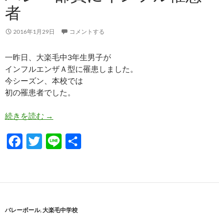
k
者
2016年1月29日
コメントする
一昨日、大楽毛中3年生男子が
インフルエンザＡ型に罹患しました。
今シーズン、本校では
初の罹患者でした。
バレー部員にインフル罹患者
続きを読む
→
F
T
Li
共
ac
w
n
有
e
itt
e
b
er
o
バレーボール
,
大楽毛中学校