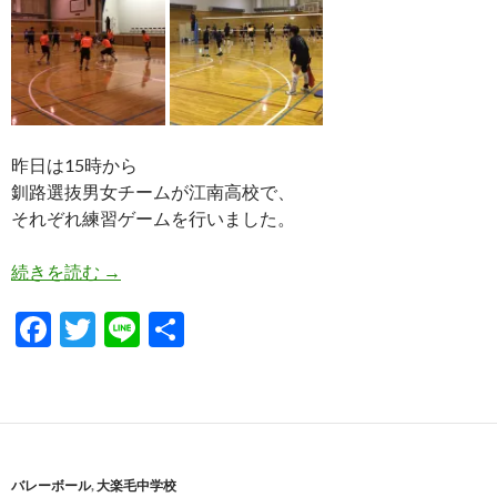
昨日は15時から
釧路選抜男女チームが江南高校で、
それぞれ練習ゲームを行いました。
釧路選抜男女、江南高校で練習ゲーム
続きを読む
→
F
T
Li
共
ac
w
n
有
e
itt
e
b
er
o
バレーボール
,
大楽毛中学校