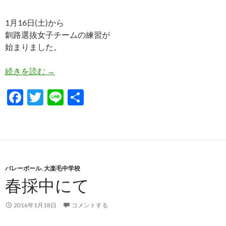
1月16日(土)から
釧路選抜女子チームの練習が
始まりました。
釧路選抜女子練習の様子
続きを読む
→
F
T
Li
共
ac
w
n
有
e
itt
e
b
er
o
バレーボール
,
大楽毛中学校
o
春採中にて
k
2016年1月18日
コメントする