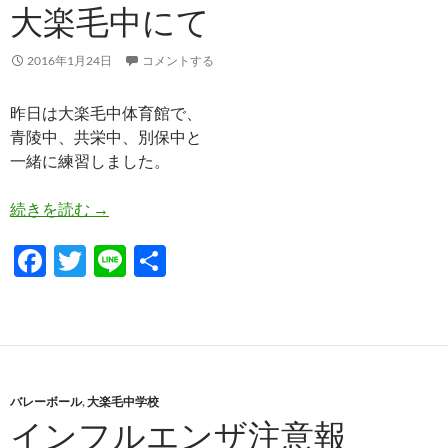
o
大楽毛中にて
k
2016年1月24日
コメントする
昨日は大楽毛中体育館で、
青陵中、共栄中、別保中と
一緒に練習しました。
大楽毛中にて
続きを読む
→
F
T
Li
共
ac
w
n
有
e
itt
e
b
er
o
バレーボール
,
大楽毛中学校
o
インフルエンザ注意報