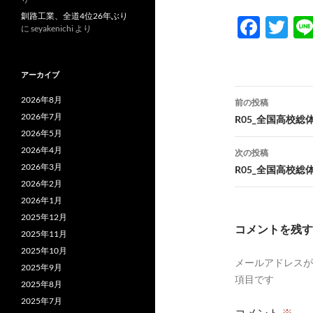
釧路工業、全道4位26年ぶり
F
T
に
seyakenichi
より
ac
w
e
itt
アーカイブ
b
er
投
2026年8月
前の投稿
o
稿
2026年7月
R05_全国高校
o
2026年5月
ナ
2026年4月
次の投稿
k
ビ
2026年3月
R05_全国高校
2026年2月
ゲ
2026年1月
ー
2025年12月
コメントを残す
2025年11月
シ
2025年10月
メールアドレスが
ョ
2025年9月
項目です
2025年8月
ン
2025年7月
コメント
※