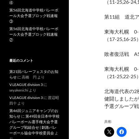
（11-25,26-24
④
第56回北海道中学校バレーボ
ール大会予選ブロック戦速報
第11組 道北
③
第56回北海道中学校バレーボ
東海大札幌 0
ール大会予選ブロック戦速報
（17-25,16-25
②
敗者復活戦 A
最近のコメント
東海大札幌 0
第21回バレーフェスタのお知
（21-25,22-25
らせ
に
高橋 円
より
V.LEAGUE division 3
に
seyakenichi
より
北海道代表の2
V.LEAGUE division 3
に
渡辺昭
健闘しましたが
四十
より
予選グループ戦
第46回ジュニアキャンプのお
知らせ
に
第49回全日本中学校
バレーボール選手権大会予選
共有:
グループ戦組合せ | 釧路バレ
ーボール協会中学校委員会
よ
り