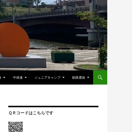
録
中体連
ジュニアキャンプ
釧路選抜
ＱＲコードはこちらです