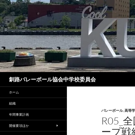
コ
ン
テ
ン
ツ
へ
ス
キ
ッ
プ
検
釧路バレーボール協会中学校委員会
索
ホーム
組織
バレーボール
,
高等
年間事業計画
R05
開催要項ほか
ープ戦