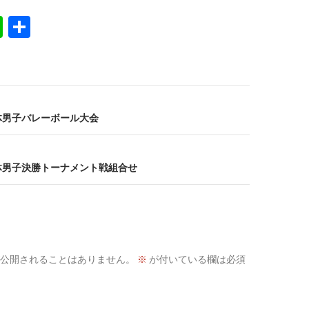
Li
共
n
有
e
総体男子バレーボール大会
総体男子決勝トーナメント戦組合せ
公開されることはありません。
※
が付いている欄は必須