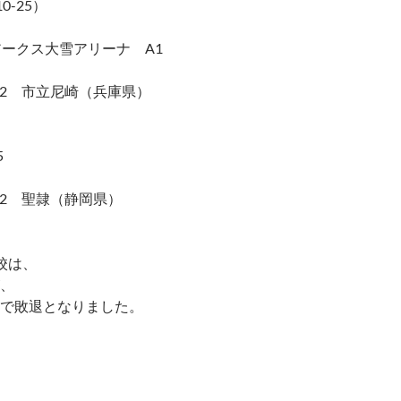
,10-25）
アークス大雪アリーナ A1
-2 市立尼崎（兵庫県）
）
5
-2 聖隷（静岡県）
）
校は、
、
で敗退となりました。