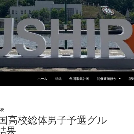
ホーム
組織
年間事業計画
開催要項ほか
記
学校
_全国高校総体男子予選グル
結果