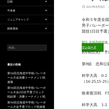
記録
2023年8月8日
中体連
令和５年度全国
ジュニアキャンプ
男子バレーボー
釧路選抜
競技1日目予選
R05_全国高校総体_
検
ウンロード
索:
8月8日(火) 
第9組 忠和公
最近の投稿
第56回北海道中学校バレーボ
科学大高 0-
ール大会決勝トーナメント戦
（16-25,15-25
速報
第56回北海道中学校バレーボ
ール大会2日目予選ブロック
敗者復活戦 F
戦結果・決勝トーナメント戦
第56回北海道中学校バレーボ
科学大高 1-
ール大会予選ブロック戦速報