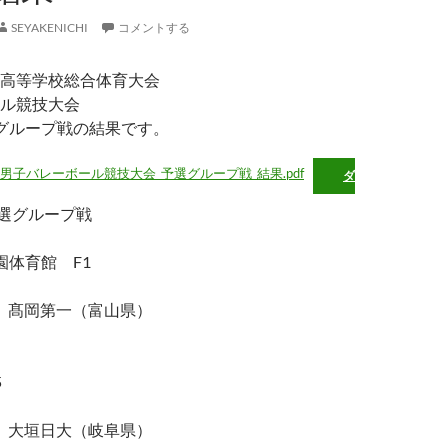
SEYAKENICHI
コメントする
高等学校総合体育大会
ル競技大会
グループ戦の結果です。
男子バレーボール競技大会_予選グループ戦_結果.pdf
ダ
予選グループ戦
園体育館 F1
2 髙岡第一（富山県）
）
5
2 大垣日大（岐阜県）