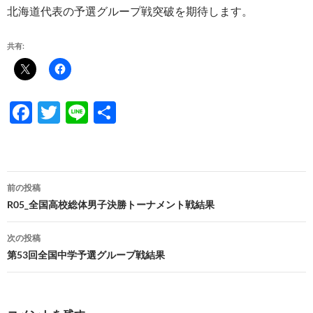
北海道代表の予選グループ戦突破を期待します。
共有:
F
T
Li
共
ac
w
n
有
e
itt
e
b
er
投
前の投稿
o
稿
R05_全国高校総体男子決勝トーナメント戦結果
o
ナ
次の投稿
k
ビ
第53回全国中学予選グループ戦結果
ゲ
ー