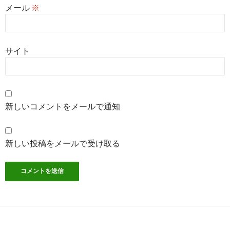
メール
※
サイト
新しいコメントをメールで通知
新しい投稿をメールで受け取る