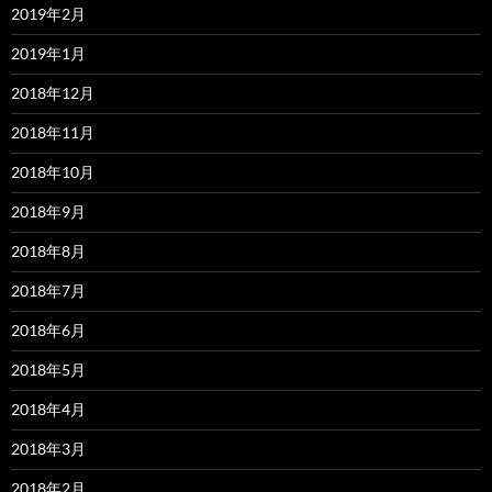
2019年2月
2019年1月
2018年12月
2018年11月
2018年10月
2018年9月
2018年8月
2018年7月
2018年6月
2018年5月
2018年4月
2018年3月
2018年2月