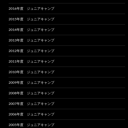
2016年度 ジュニアキャンプ
2015年度 ジュニアキャンプ
2014年度 ジュニアキャンプ
2013年度 ジュニアキャンプ
2012年度 ジュニアキャンプ
2011年度 ジュニアキャンプ
2010年度 ジュニアキャンプ
2009年度 ジュニアキャンプ
2008年度 ジュニアキャンプ
2007年度 ジュニアキャンプ
2006年度 ジュニアキャンプ
2005年度 ジュニアキャンプ