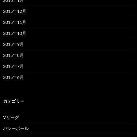
2016年1月
2015年12月
2015年11月
2015年10月
2015年9月
2015年8月
2015年7月
2015年6月
カテゴリー
Vリーグ
バレーボール