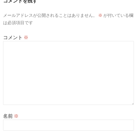
コメントを残す
シ
メールアドレスが公開されることはありません。
※
が付いている欄
ョ
は必須項目です
ン
コメント
※
名前
※