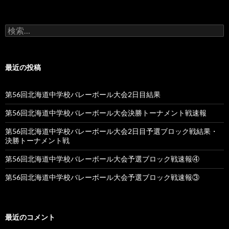
検
索:
最近の投稿
第56回北海道中学校バレーボール大会2日目結果
第56回北海道中学校バレーボール大会決勝トーナメント戦速報
第56回北海道中学校バレーボール大会2日目予選ブロック戦結果・
決勝トーナメント戦
第56回北海道中学校バレーボール大会予選ブロック戦速報④
第56回北海道中学校バレーボール大会予選ブロック戦速報③
最近のコメント