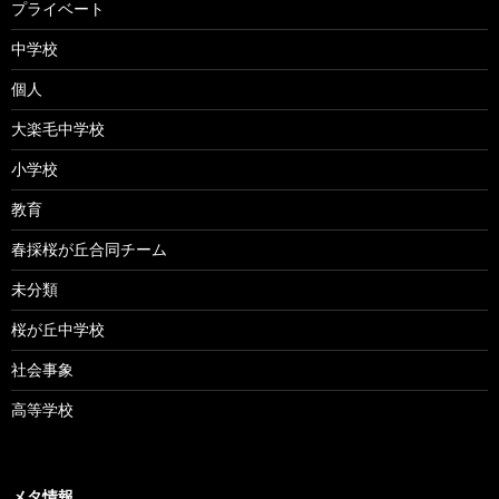
プライベート
中学校
個人
大楽毛中学校
小学校
教育
春採桜が丘合同チーム
未分類
桜が丘中学校
社会事象
高等学校
メタ情報