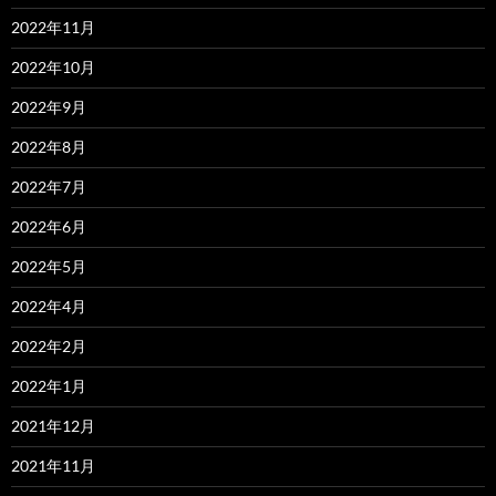
2022年11月
2022年10月
2022年9月
2022年8月
2022年7月
2022年6月
2022年5月
2022年4月
2022年2月
2022年1月
2021年12月
2021年11月