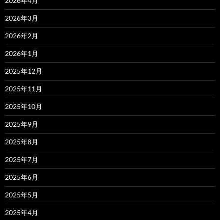
2026年4月
2026年3月
2026年2月
2026年1月
2025年12月
2025年11月
2025年10月
2025年9月
2025年8月
2025年7月
2025年6月
2025年5月
2025年4月