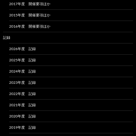
2017年度 開催要項ほか
2015年度 開催要項ほか
2016年度 開催要項ほか
記録
2026年度 記録
2025年度 記録
2024年度 記録
2023年度 記録
2022年度 記録
2021年度 記録
2020年度 記録
2019年度 記録