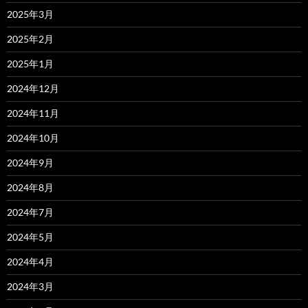
2025年3月
2025年2月
2025年1月
2024年12月
2024年11月
2024年10月
2024年9月
2024年8月
2024年7月
2024年5月
2024年4月
2024年3月