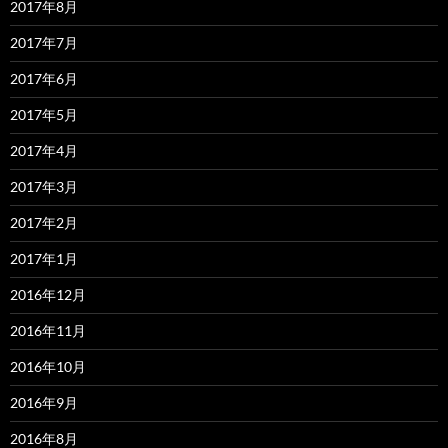
2017年8月
2017年7月
2017年6月
2017年5月
2017年4月
2017年3月
2017年2月
2017年1月
2016年12月
2016年11月
2016年10月
2016年9月
2016年8月