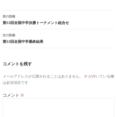
e
itt
e
b
er
投
前の投稿
o
稿
第53回全国中学決勝トーナメント組合せ
o
ナ
次の投稿
k
ビ
第53回全国中学最終結果
ゲ
ー
コメントを残す
シ
メールアドレスが公開されることはありません。
※
が付いている欄
ョ
は必須項目です
ン
コメント
※