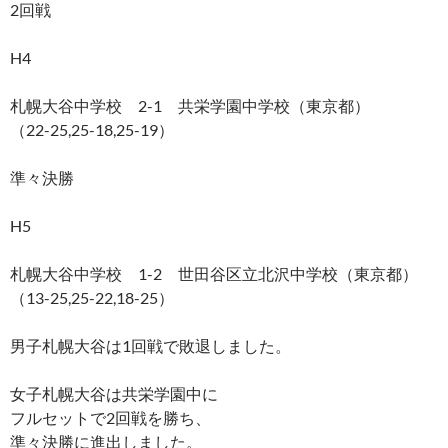
2回戦
H4
札幌大谷中学校 2-1 共栄学園中学校（東京都）
（22-25,25-18,25-19）
準々決勝
H5
札幌大谷中学校 1-2 世田谷区立北沢中学校（東京都）
（13-25,25-22,18-25）
男子札幌大谷は1回戦で敗退しました。
女子札幌大谷は共栄学園中に
フルセットで2回戦を勝ち、
準々決勝に進出しました。