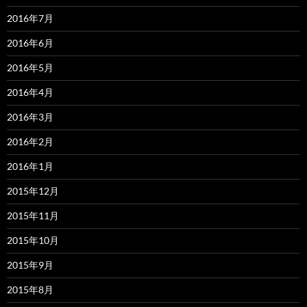
2016年7月
2016年6月
2016年5月
2016年4月
2016年3月
2016年2月
2016年1月
2015年12月
2015年11月
2015年10月
2015年9月
2015年8月