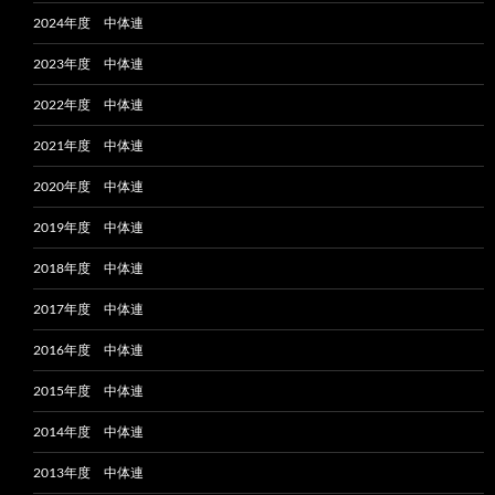
2024年度 中体連
2023年度 中体連
2022年度 中体連
2021年度 中体連
2020年度 中体連
2019年度 中体連
2018年度 中体連
2017年度 中体連
2016年度 中体連
2015年度 中体連
2014年度 中体連
2013年度 中体連