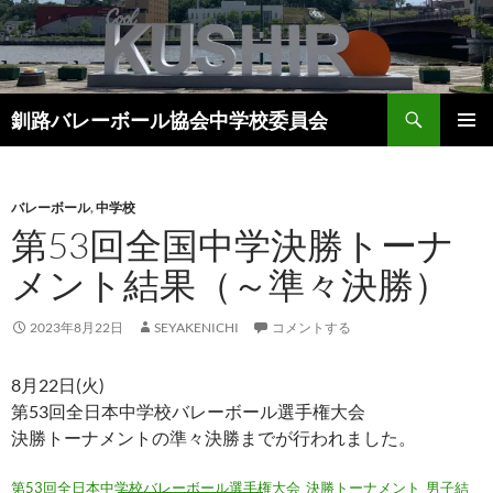
コ
ン
テ
ン
検
ツ
釧路バレーボール協会中学校委員会
索
へ
メインメ
ス
ニュー
キ
バレーボール
,
中学校
ッ
第53回全国中学決勝トーナ
プ
メント結果（～準々決勝）
2023年8月22日
SEYAKENICHI
コメントする
8月22日(火)
第53回全日本中学校バレーボール選手権大会
決勝トーナメントの準々決勝までが行われました。
第53回全日本中学校バレーボール選手権大会_決勝トーナメント_男子結