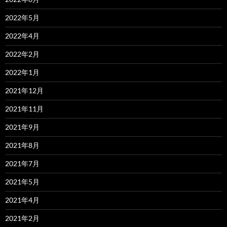
2022年5月
2022年4月
2022年2月
2022年1月
2021年12月
2021年11月
2021年9月
2021年8月
2021年7月
2021年5月
2021年4月
2021年2月