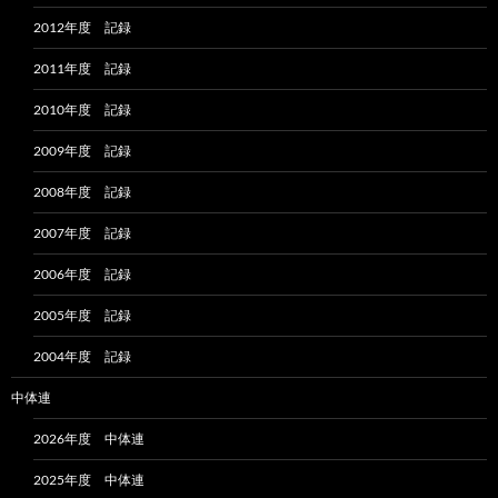
2012年度 記録
2011年度 記録
2010年度 記録
2009年度 記録
2008年度 記録
2007年度 記録
2006年度 記録
2005年度 記録
2004年度 記録
中体連
2026年度 中体連
2025年度 中体連