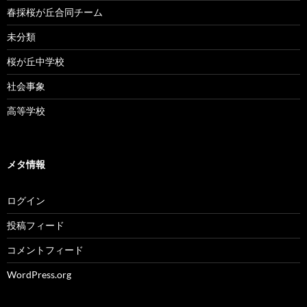
春採桜が丘合同チーム
未分類
桜が丘中学校
社会事象
高等学校
メタ情報
ログイン
投稿フィード
コメントフィード
WordPress.org