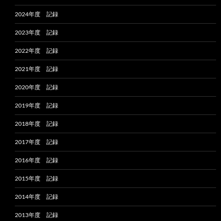
2024年度 記録
2023年度 記録
2022年度 記録
2021年度 記録
2020年度 記録
2019年度 記録
2018年度 記録
2017年度 記録
2016年度 記録
2015年度 記録
2014年度 記録
2013年度 記録