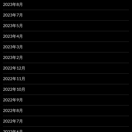
2023年8月
2023年7月
2023年5月
2023年4月
2023年3月
2023年2月
2022年12月
2022年11月
2022年10月
2022年9月
2022年8月
2022年7月
2022年6月