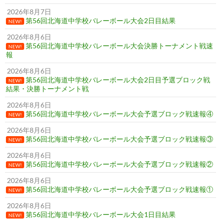
2026年8月7日
第56回北海道中学校バレーボール大会2日目結果
NEW!
2026年8月6日
第56回北海道中学校バレーボール大会決勝トーナメント戦速
NEW!
報
2026年8月6日
第56回北海道中学校バレーボール大会2日目予選ブロック戦
NEW!
結果・決勝トーナメント戦
2026年8月6日
第56回北海道中学校バレーボール大会予選ブロック戦速報④
NEW!
2026年8月6日
第56回北海道中学校バレーボール大会予選ブロック戦速報③
NEW!
2026年8月6日
第56回北海道中学校バレーボール大会予選ブロック戦速報②
NEW!
2026年8月6日
第56回北海道中学校バレーボール大会予選ブロック戦速報①
NEW!
2026年8月6日
第56回北海道中学校バレーボール大会1日目結果
NEW!