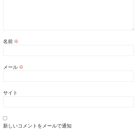
名前
※
メール
※
サイト
新しいコメントをメールで通知