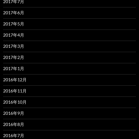
2017年7月
2017年6月
2017年5月
2017年4月
2017年3月
2017年2月
2017年1月
2016年12月
2016年11月
2016年10月
2016年9月
2016年8月
2016年7月