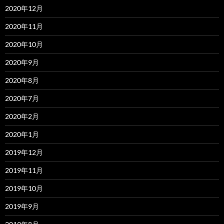
2020年12月
2020年11月
2020年10月
2020年9月
2020年8月
2020年7月
2020年2月
2020年1月
2019年12月
2019年11月
2019年10月
2019年9月