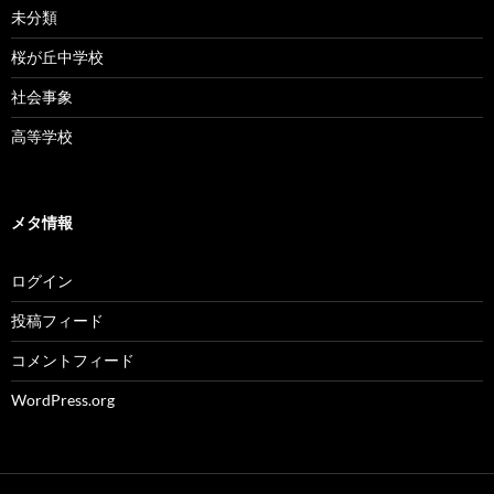
未分類
桜が丘中学校
社会事象
高等学校
メタ情報
ログイン
投稿フィード
コメントフィード
WordPress.org