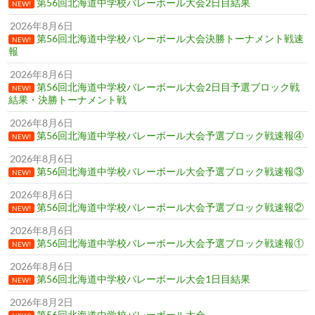
第56回北海道中学校バレーボール大会2日目結果
NEW!
2026年8月6日
第56回北海道中学校バレーボール大会決勝トーナメント戦速
NEW!
報
2026年8月6日
第56回北海道中学校バレーボール大会2日目予選ブロック戦
NEW!
結果・決勝トーナメント戦
2026年8月6日
第56回北海道中学校バレーボール大会予選ブロック戦速報④
NEW!
2026年8月6日
第56回北海道中学校バレーボール大会予選ブロック戦速報③
NEW!
2026年8月6日
第56回北海道中学校バレーボール大会予選ブロック戦速報②
NEW!
2026年8月6日
第56回北海道中学校バレーボール大会予選ブロック戦速報①
NEW!
2026年8月6日
第56回北海道中学校バレーボール大会1日目結果
NEW!
2026年8月2日
第56回北海道中学校バレーボール大会