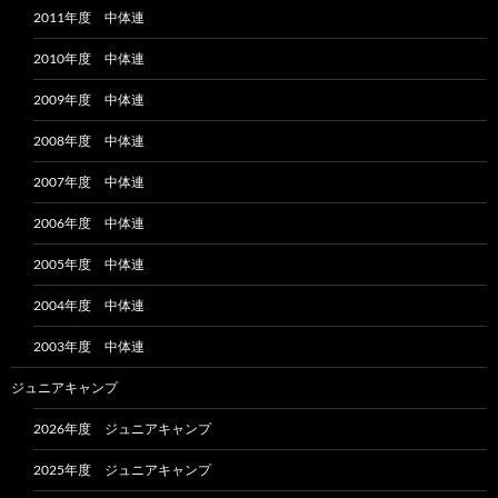
2011年度 中体連
2010年度 中体連
2009年度 中体連
2008年度 中体連
2007年度 中体連
2006年度 中体連
2005年度 中体連
2004年度 中体連
2003年度 中体連
ジュニアキャンプ
2026年度 ジュニアキャンプ
2025年度 ジュニアキャンプ