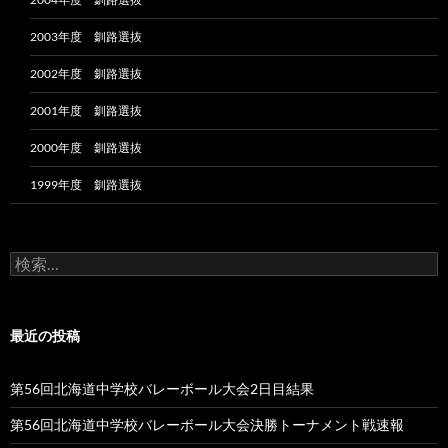
2003年度 釧路選抜
2002年度 釧路選抜
2001年度 釧路選抜
2000年度 釧路選抜
1999年度 釧路選抜
検
索:
最近の投稿
第56回北海道中学校バレーボール大会2日目結果
第56回北海道中学校バレーボール大会決勝トーナメント戦速報