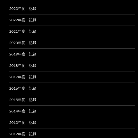
2023年度 記録
2022年度 記録
2021年度 記録
2020年度 記録
2019年度 記録
2018年度 記録
2017年度 記録
2016年度 記録
2015年度 記録
2014年度 記録
2013年度 記録
2012年度 記録