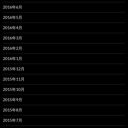
2016年6月
2016年5月
2016年4月
2016年3月
2016年2月
2016年1月
2015年12月
2015年11月
2015年10月
2015年9月
2015年8月
2015年7月