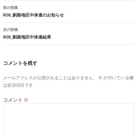
b
er
投
前の投稿
o
稿
R08_釧路地区中体連のお知らせ
o
ナ
次の投稿
k
ビ
R08_釧路地区中体連結果
ゲ
ー
コメントを残す
シ
メールアドレスが公開されることはありません。
※
が付いている欄
ョ
は必須項目です
ン
コメント
※