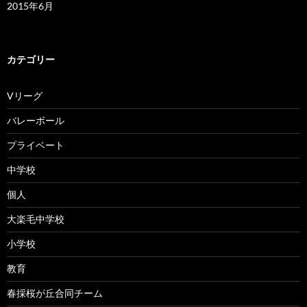
2015年6月
カテゴリー
Vリーグ
バレーボール
プライベート
中学校
個人
大楽毛中学校
小学校
教育
春採桜が丘合同チーム