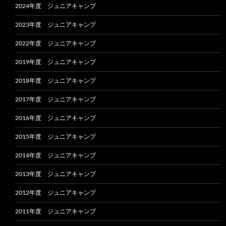
2024年度 ジュニアキャンプ
2023年度 ジュニアキャンプ
2022年度 ジュニアキャンプ
2019年度 ジュニアキャンプ
2018年度 ジュニアキャンプ
2017年度 ジュニアキャンプ
2016年度 ジュニアキャンプ
2015年度 ジュニアキャンプ
2014年度 ジュニアキャンプ
2013年度 ジュニアキャンプ
2012年度 ジュニアキャンプ
2011年度 ジュニアキャンプ