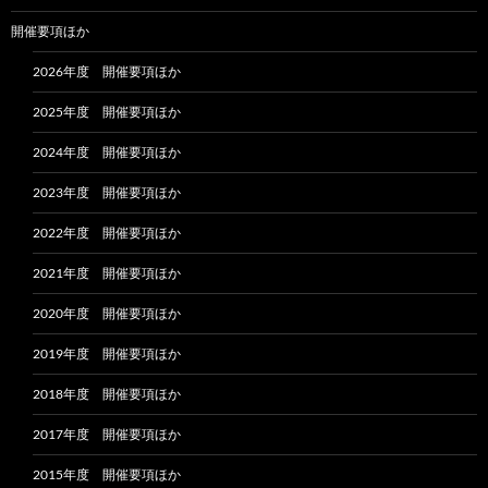
開催要項ほか
2026年度 開催要項ほか
2025年度 開催要項ほか
2024年度 開催要項ほか
2023年度 開催要項ほか
2022年度 開催要項ほか
2021年度 開催要項ほか
2020年度 開催要項ほか
2019年度 開催要項ほか
2018年度 開催要項ほか
2017年度 開催要項ほか
2015年度 開催要項ほか