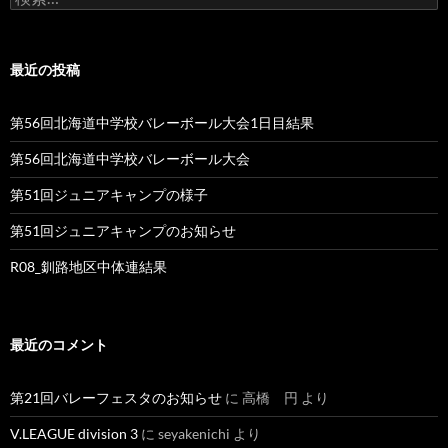
索:
最近の投稿
第56回北海道中学校バレーボール大会1日目結果
第56回北海道中学校バレーボール大会
第51回ジュニアキャンプの様子
第51回ジュニアキャンプのお知らせ
R08_釧路地区中体連結果
最近のコメント
第21回バレーフェスタのお知らせ
に
高橋 円
より
V.LEAGUE division 3
に
seyakenichi
より