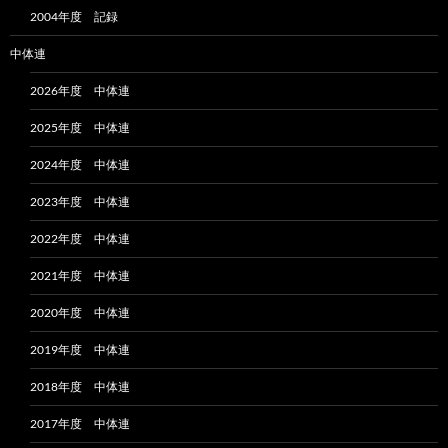
2004年度 記録
中体連
2026年度 中体連
2025年度 中体連
2024年度 中体連
2023年度 中体連
2022年度 中体連
2021年度 中体連
2020年度 中体連
2019年度 中体連
2018年度 中体連
2017年度 中体連