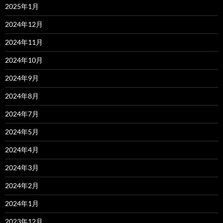
2025年1月
2024年12月
2024年11月
2024年10月
2024年9月
2024年8月
2024年7月
2024年5月
2024年4月
2024年3月
2024年2月
2024年1月
2023年12月