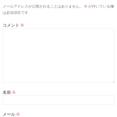
メールアドレスが公開されることはありません。
※
が付いている欄
ョ
は必須項目です
ン
コメント
※
名前
※
メール
※