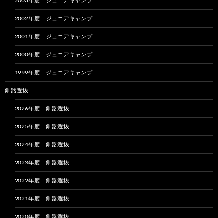
2003年度 ジュニアキャンプ
2002年度 ジュニアキャンプ
2001年度 ジュニアキャンプ
2000年度 ジュニアキャンプ
1999年度 ジュニアキャンプ
釧路選抜
2026年度 釧路選抜
2025年度 釧路選抜
2024年度 釧路選抜
2023年度 釧路選抜
2022年度 釧路選抜
2021年度 釧路選抜
2020年度 釧路選抜