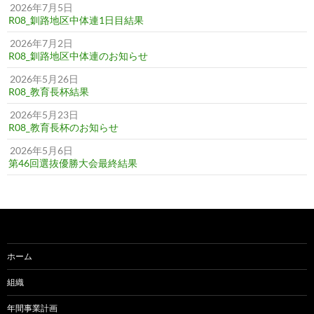
2026年7月5日
R08_釧路地区中体連1日目結果
2026年7月2日
R08_釧路地区中体連のお知らせ
2026年5月26日
R08_教育長杯結果
2026年5月23日
R08_教育長杯のお知らせ
2026年5月6日
第46回選抜優勝大会最終結果
ホーム
組織
年間事業計画