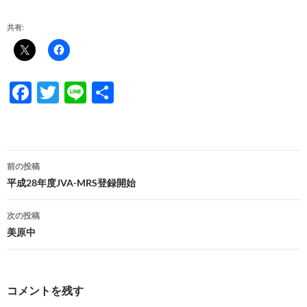
共有:
F
T
Li
共
ac
w
n
有
e
itt
e
b
er
投
前の投稿
o
稿
平成28年度JVA-MRS登録開始
o
ナ
次の投稿
k
ビ
美原中
ゲ
ー
コメントを残す
シ