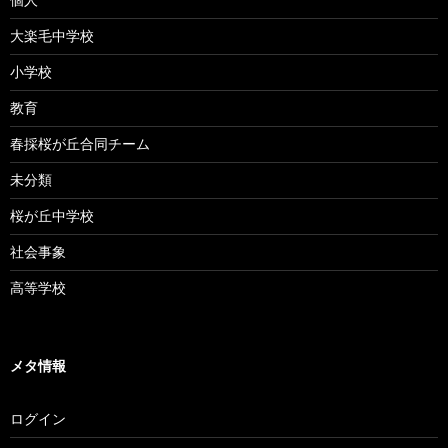
大楽毛中学校
小学校
教育
春採桜が丘合同チーム
未分類
桜が丘中学校
社会事象
高等学校
メタ情報
ログイン