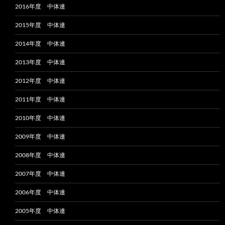
2016年度 中体連
2015年度 中体連
2014年度 中体連
2013年度 中体連
2012年度 中体連
2011年度 中体連
2010年度 中体連
2009年度 中体連
2008年度 中体連
2007年度 中体連
2006年度 中体連
2005年度 中体連