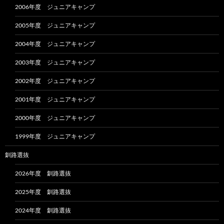
2006年度 ジュニアキャンプ
2005年度 ジュニアキャンプ
2004年度 ジュニアキャンプ
2003年度 ジュニアキャンプ
2002年度 ジュニアキャンプ
2001年度 ジュニアキャンプ
2000年度 ジュニアキャンプ
1999年度 ジュニアキャンプ
釧路選抜
2026年度 釧路選抜
2025年度 釧路選抜
2024年度 釧路選抜