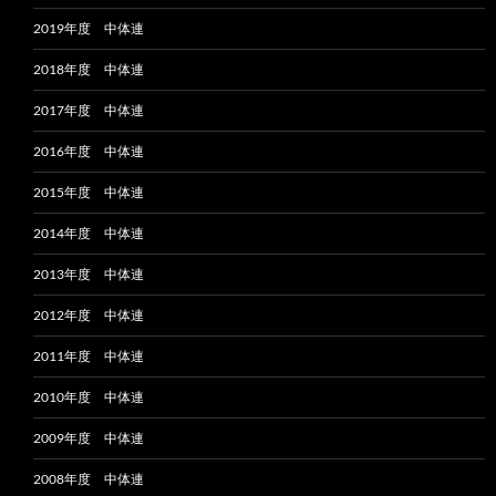
2019年度 中体連
2018年度 中体連
2017年度 中体連
2016年度 中体連
2015年度 中体連
2014年度 中体連
2013年度 中体連
2012年度 中体連
2011年度 中体連
2010年度 中体連
2009年度 中体連
2008年度 中体連