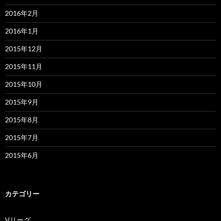
2016年2月
2016年1月
2015年12月
2015年11月
2015年10月
2015年9月
2015年8月
2015年7月
2015年6月
カテゴリー
Vリーグ