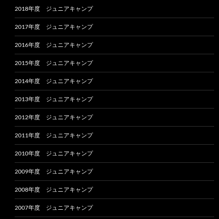
2018年度 ジュニアキャンプ
2017年度 ジュニアキャンプ
2016年度 ジュニアキャンプ
2015年度 ジュニアキャンプ
2014年度 ジュニアキャンプ
2013年度 ジュニアキャンプ
2012年度 ジュニアキャンプ
2011年度 ジュニアキャンプ
2010年度 ジュニアキャンプ
2009年度 ジュニアキャンプ
2008年度 ジュニアキャンプ
2007年度 ジュニアキャンプ