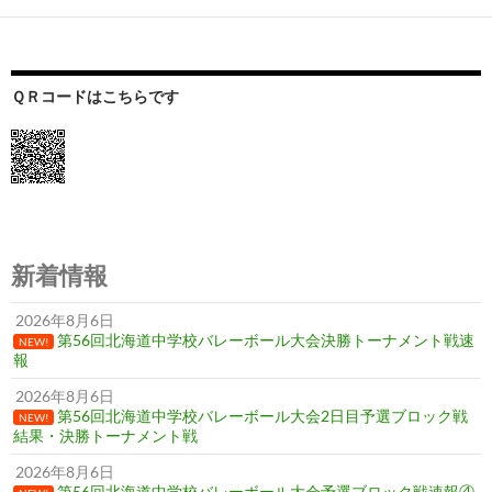
ＱＲコードはこちらです
新着情報
2026年8月6日
第56回北海道中学校バレーボール大会決勝トーナメント戦速
NEW!
報
2026年8月6日
第56回北海道中学校バレーボール大会2日目予選ブロック戦
NEW!
結果・決勝トーナメント戦
2026年8月6日
第56回北海道中学校バレーボール大会予選ブロック戦速報④