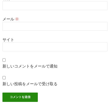
メール
※
サイト
新しいコメントをメールで通知
新しい投稿をメールで受け取る