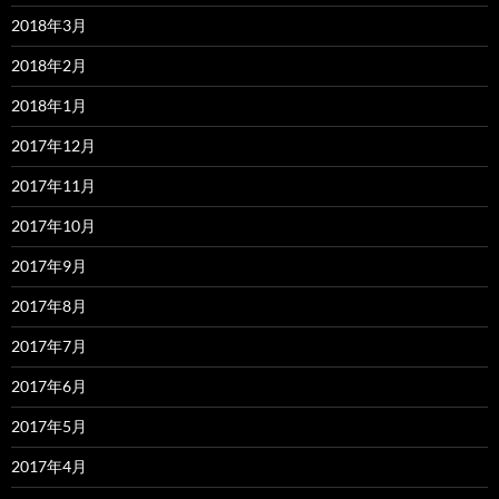
2018年3月
2018年2月
2018年1月
2017年12月
2017年11月
2017年10月
2017年9月
2017年8月
2017年7月
2017年6月
2017年5月
2017年4月