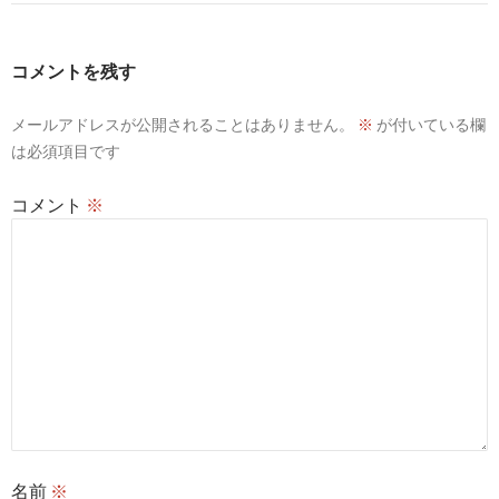
ゲ
ー
コメントを残す
シ
メールアドレスが公開されることはありません。
※
が付いている欄
ョ
は必須項目です
ン
コメント
※
名前
※