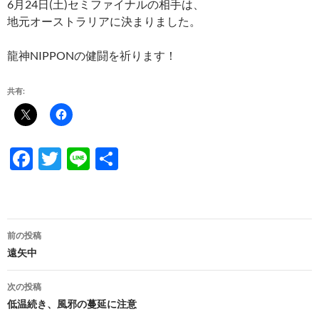
6月24日(土)セミファイナルの相手は、
地元オーストラリアに決まりました。
龍神NIPPONの健闘を祈ります！
共有:
F
T
Li
共
ac
w
n
有
e
itt
e
b
er
投
前の投稿
o
稿
遠矢中
o
ナ
次の投稿
k
ビ
低温続き、風邪の蔓延に注意