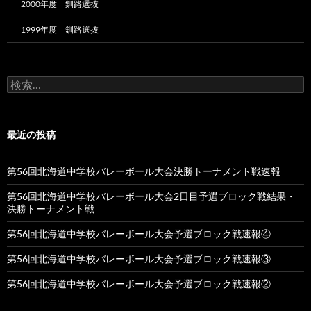
2000年度 釧路選抜
1999年度 釧路選抜
検
索:
最近の投稿
第56回北海道中学校バレーボール大会決勝トーナメント戦速報
第56回北海道中学校バレーボール大会2日目予選ブロック戦結果・
決勝トーナメント戦
第56回北海道中学校バレーボール大会予選ブロック戦速報④
第56回北海道中学校バレーボール大会予選ブロック戦速報③
第56回北海道中学校バレーボール大会予選ブロック戦速報②